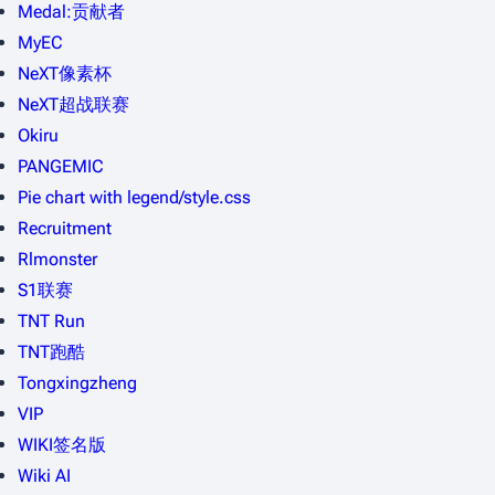
Medal:贡献者
MyEC
NeXT像素杯
NeXT超战联赛
Okiru
PANGEMIC
Pie chart with legend/style.css
Recruitment
Rlmonster
S1联赛
TNT Run
TNT跑酷
Tongxingzheng
VIP
WIKI签名版
Wiki AI