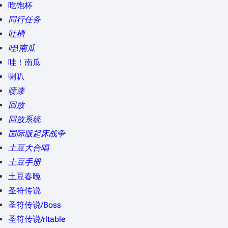
吃饱杯
同行任务
吐槽
哇!南瓜
哇！南瓜
喇叭
喷漆
回放
回放系统
国际版起床战争
土豆大合唱
土豆手册
土豆春晚
圣符传说
圣符传说/Boss
圣符传说/rltable