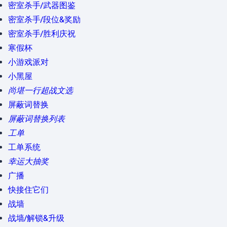
密室杀手/武器图鉴
密室杀手/段位&奖励
密室杀手/胜利庆祝
寒假杯
小游戏派对
小黑屋
尚堪一行超战文选
屏蔽词替换
屏蔽词替换列表
工单
工单系统
幸运大抽奖
广播
快接住它们
战墙
战墙/解锁&升级