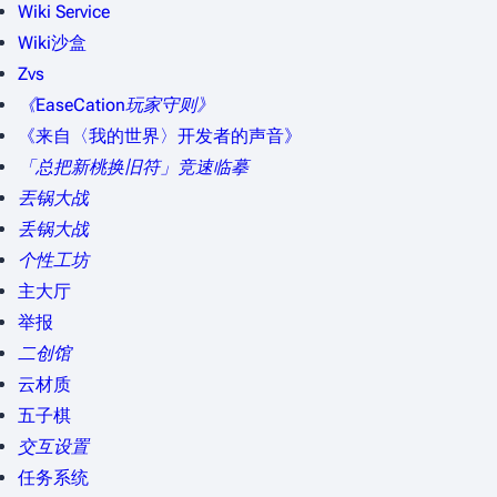
Wiki Service
Wiki沙盒
Zvs
《EaseCation玩家守则》
《来自〈我的世界〉开发者的声音》
「总把新桃换旧符」竞速临摹
丟锅大战
丢锅大战
个性工坊
主大厅
举报
二创馆
云材质
五子棋
交互设置
任务系统