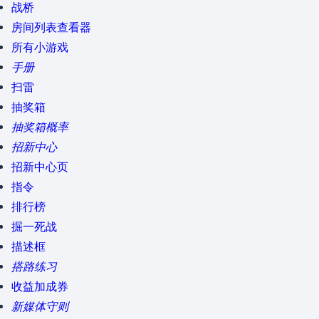
战桥
房间列表查看器
所有小游戏
手册
扫雷
抽奖箱
抽奖箱概率
招新中心
招新中心页
指令
排行榜
掘一死战
描述框
搭路练习
收益加成券
新媒体守则