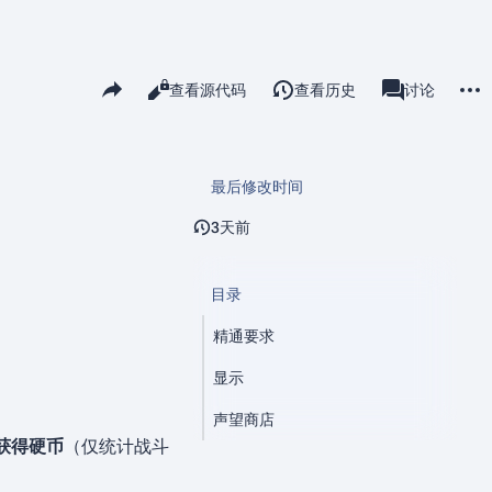
更多
分享此页面
阅读
查看源代码
查看历史
页面
讨论
查看
associated-pa
最后修改时间
3天前
目录
精通要求
显示
声望商店
获得硬币
（仅统计战斗