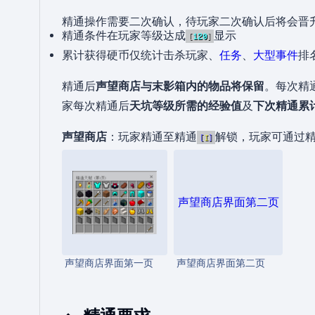
精通操作需要二次确认，待玩家二次确认后将会晋
精通条件在玩家等级达成
显示
[
120
]
累计获得硬币仅统计击杀玩家、
任务
、
大型事件
排
精通后
声望商店与末影箱内的物品将保留
。每次精
家每次精通后
天坑等级所需的经验值
及
下次精通累
声望商店
：玩家精通至精通
解锁，玩家可通过
[
I
]
声望商店界面第二页
声望商店界面第一页
声望商店界面第二页