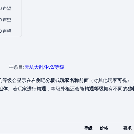
0 声望
0 声望
0 声望
主条目:
天坑大乱斗v2/等级
坑等级会显示在
右侧记分板
或
玩家名称前面
（对其他玩家可视）
粗体
。若玩家进行
精通
，等级外框还会随
精通等级
拥有不同的
独
等级
价格
要求