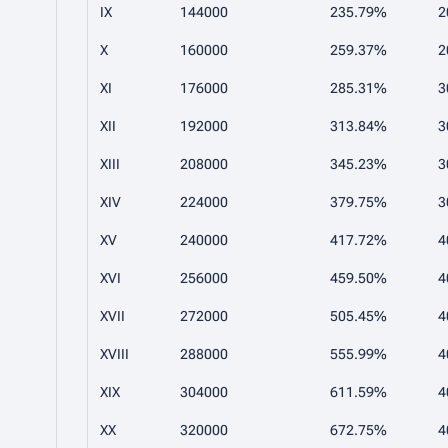
IX
144000
235.79%
2
X
160000
259.37%
2
XI
176000
285.31%
3
XII
192000
313.84%
3
XIII
208000
345.23%
3
XIV
224000
379.75%
3
XV
240000
417.72%
4
XVI
256000
459.50%
4
XVII
272000
505.45%
4
XVIII
288000
555.99%
4
XIX
304000
611.59%
4
XX
320000
672.75%
4