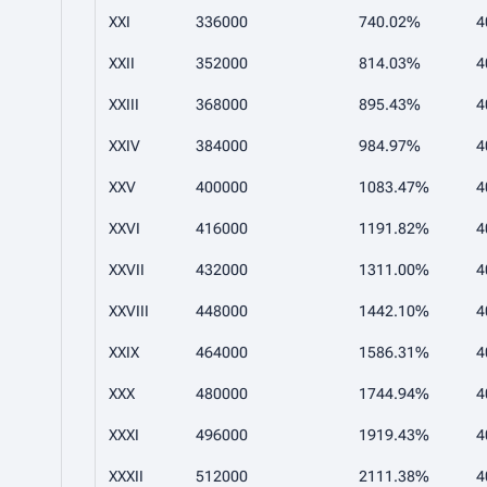
XXI
336000
740.02%
4
XXII
352000
814.03%
4
XXIII
368000
895.43%
4
XXIV
384000
984.97%
4
XXV
400000
1083.47%
4
XXVI
416000
1191.82%
4
XXVII
432000
1311.00%
4
XXVIII
448000
1442.10%
4
XXIX
464000
1586.31%
4
XXX
480000
1744.94%
4
XXXI
496000
1919.43%
4
XXXII
512000
2111.38%
4