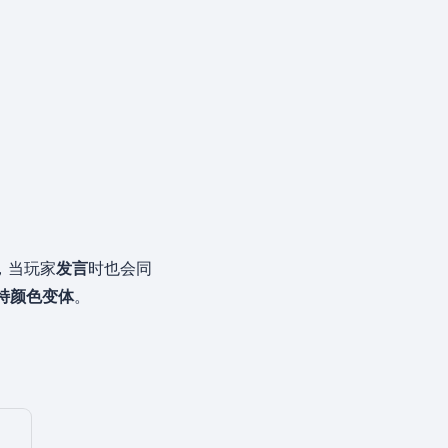
，当玩家
发言
时也会同
特颜色变体
。