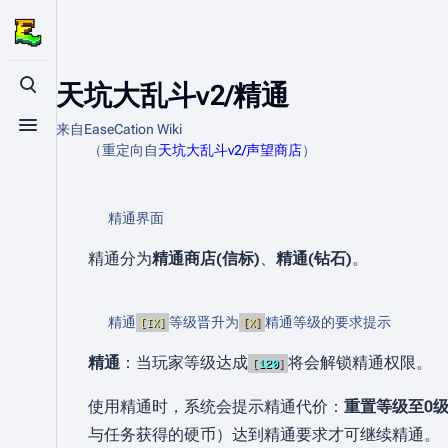
天坑大乱斗v2/精通
打开/关闭搜索
来自EaseCation Wiki
打开/关闭菜单
（重定向自
天坑大乱斗v2/声望商店
）
精通界面
精通分为
精通商店(信标)
、
精通(钻石)
。
精通
等级晋升为
精通等级的要求提示
[
IX
]
[
X
]
精通
：当玩家等级达成
将会解锁精通权限。
[
120
]
使用精通时，系统会提示精通代价：
重置等级至0
与任务获得的硬币）达到精通要求才可继续精通。