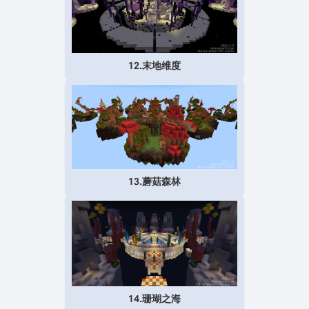
12.末地维度
13.蘑菇森林
14.珊瑚之海