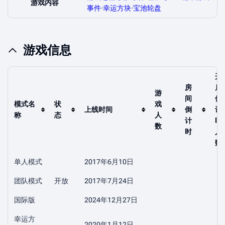
游戏内容
事件
·
幸运方块
·
宝池轮盘
游戏信息
开
房
启
游
间
倒
模式名
状
戏
上线时间
倒
计
称
态
人
计
时
数
时
人
数
单人模式
2017年6月10日
团队模式
开放
2017年7月24日
国际版
2024年12月27日
幸运方
2020年1月12日