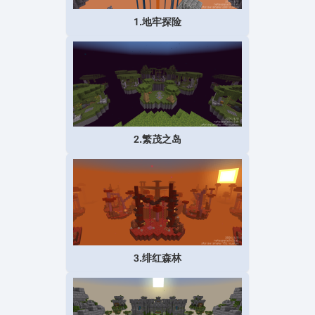
1.地牢探险
2.繁茂之岛
3.绯红森林