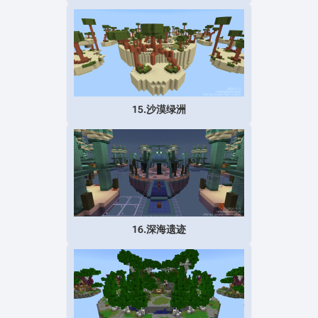
15.沙漠绿洲
16.深海遗迹