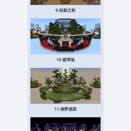
9.枯寂之秋
10.篮球场
11.绿野迷踪