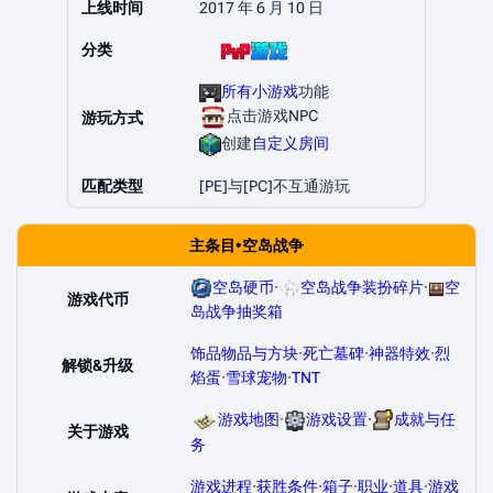
上线时间
2017 年 6 月 10 日
分类
所有小游戏
功能
点击游戏NPC
游玩方式
创建
自定义房间
匹配类型
[PE]与[PC]不互通游玩
主条目•空岛战争
空岛硬币
·
空岛战争装扮碎片
·
空
游戏代币
岛战争抽奖箱
饰品物品与方块
·
死亡墓碑
·
神器特效
·
烈
解锁&升级
焰蛋
·
雪球宠物
·
TNT
游戏地图
·
游戏设置
·
成就与任
关于游戏
务
游戏进程
·
获胜条件
·
箱子
·
职业
·
道具
·
游戏