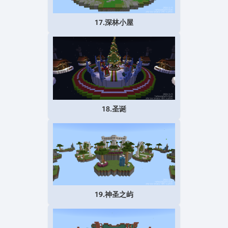
17.深林小屋
18.圣诞
19.神圣之屿