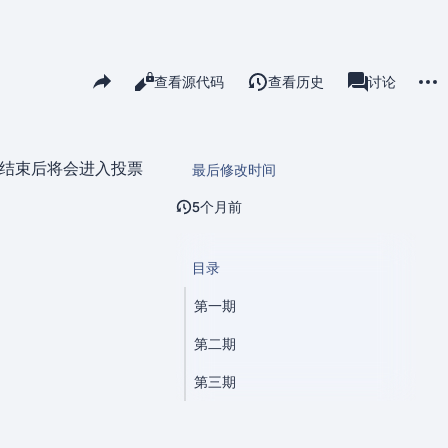
更多
分享此页面
阅读
查看源代码
查看历史
页面
讨论
查看
associated-pa
结束后将会进入投票
最后修改时间
5个月前
目录
第一期
第二期
第三期