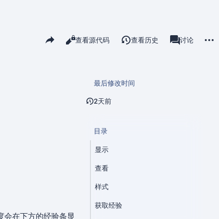
更多
分享此页面
阅读
查看源代码
查看历史
页面
讨论
查看
associated-pa
最后修改时间
2天前
目录
显示
查看
样式
获取经验
度会在下方的经验条显