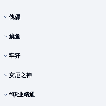
傀儡
鱿鱼
牢犴
灾厄之神
*职业精通