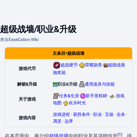
超级战墙/职业&升级
来自EaseCation Wiki
主条目•超级战墙
超战硬币
·
荣耀勋章
·
超级战墙
游戏代币
抽奖箱
解锁&升级
职业&升级
·
通用道具与技能
任务&生涯
·
新手里程碑
·
游戏
关于游戏
地图
·
欢乐时光
游戏进程
·
获胜条件
·
职业
·
宝箱
·
击杀
·
游戏内容
凋灵
·
边界
[
1
]
在本页面中，将介绍
超级战墙
中的职业及其详细信息
，排