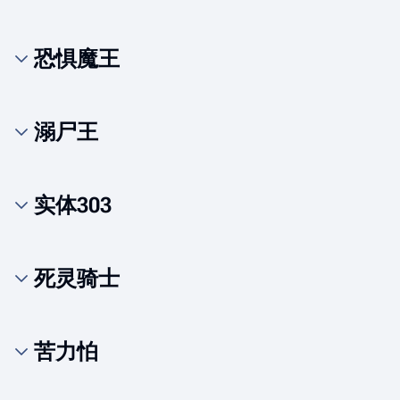
恐惧魔王
溺尸王
实体303
死灵骑士
苦力怕