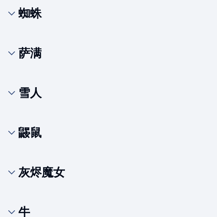
蜘蛛
萨满
雪人
鼹鼠
灰烬魔女
牛