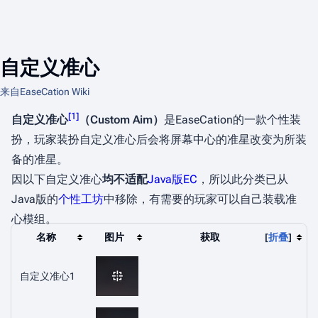
自定义准心
来自EaseCation Wiki
[
1
]
自定义准心
（Custom Aim）
是EaseCation的一款个性装
扮，玩家装扮自定义准心后会将屏幕中心的准星改变为所装
备的准星。
因以下自定义准心
均不适配
Java版EC
，所以此分类已从
Java版的
个性工坊
中移除，有需要的玩家可以自己装载准
心模组。
名称
图片
获取
折叠
自定义准心1