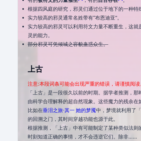
有的
被符文的力量催生
，有的
自古存在
。
根据四风庭的研究，邪灵们通过位于地下的一种特
实力较高的邪灵通常名姓带有“布恩迪亚”。
实力较高的邪灵可以利用符文力量不断重生，这就
灵的能力。
部分邪灵可凭倾城之容貌蛊惑众生。
上古
注意:本段词条可能会出现严重的错误，请谨慎阅读
「上古」是一段很久以前的时期。据学者推测，那
由科学合理解释的超自然现象。这些魔力的残余在
比如在
垂泪之旅·其一 她的梦魇
中，梦境就利用了
的回溯之门，其时间穿越功能也源于此。
根据推测，「上古」中有可能制定了某种类似法则
时刻知道正确的事情，才不会违逆它们。除非……