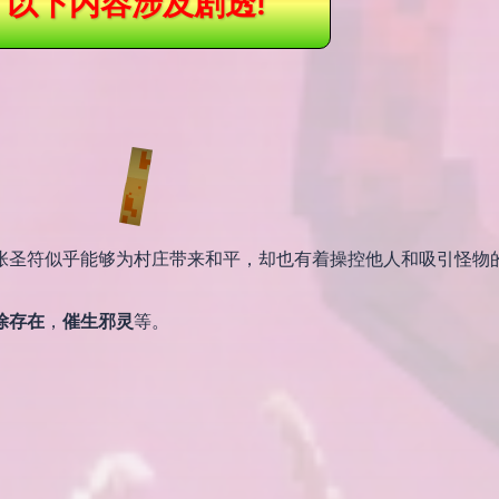
以下内容涉及剧透!
张圣符似乎能够为村庄带来和平，却也有着操控他人和吸引怪物
除存在
，
催生邪灵
等。