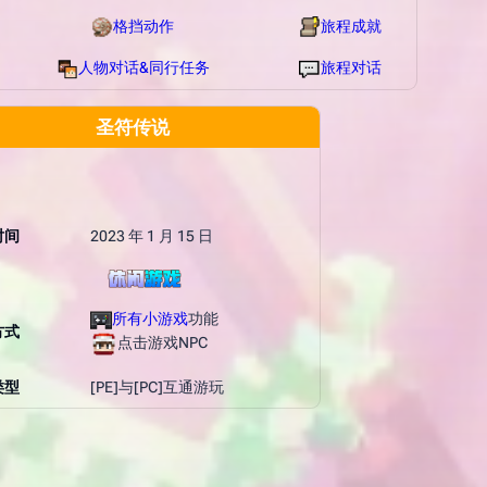
格挡动作
旅程成就
人物对话&同行任务
旅程对话
圣符传说
时间
2023 年 1 月 15 日
所有小游戏
功能
方式
点击游戏NPC
类型
[PE]与[PC]互通游玩