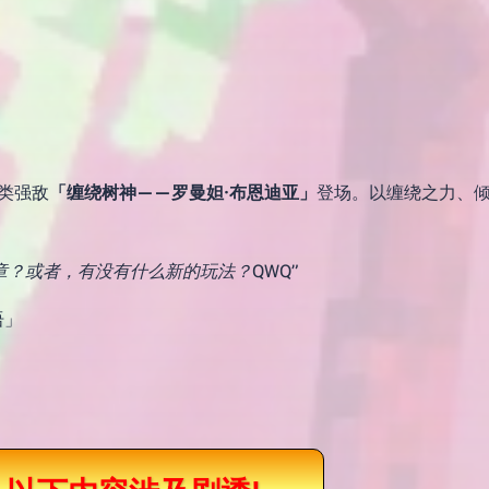
类强敌
「缠绕树神——罗曼妲·布恩迪亚」
登场。以缠绕之力、
？或者，有没有什么新的玩法？QWQ”
语」