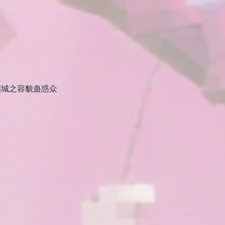
倾城之容貌蛊惑众