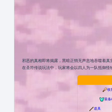
邪恶的真相即将揭露，黑暗正悄无声息地吞噬着真
在圣符传说玩法中，玩家将会以四人为一队抵御怪
收
装备
道具