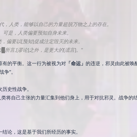
时代，人类，能够以自己的力量超脱万物之上的存在。
可是，人类偏要预知自身未来。
类，偏要以[预知]促成注定毁灭的未来。
█所言,[谬论]之外，是更大的[谎言]。”
原有的平衡。这一行为被视为对
「命运」
的违逆，邪灵由此被唤
战争”。
次历史性战争。
人类将自己主张的力量汇集到他们身上，用于对抗邪灵。战争的
一结论，这是基于我们所经历的事实。