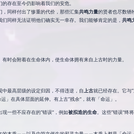
们的存在至今仍影响着我们的安危。
们，同样付出了惨重的代价，那些汇集
共鸣力量
的贤者也尽数牺
我们同样无法证明他们确实无一幸存。我们能够肯定的是，
共鸣
。
」有时会附着在生命体内，使生命体拥有来自上古时的力量。
观中最高层级的设定归因，不得违逆，自
上古
就已经存在。它与“
命运」在具体层面的延伸。有上古“残余”，就有「命运」。
现一些不应存在的“错误”，例如
被拟造的生命
。这些“错误”终
文的本质——以及由符文催生的邪灵力量——本质上都是「命运