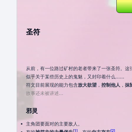
圣符
从前，有一位路过矿村的老者带来了一张圣符。这
似乎关于某些历史上的鬼魅，又封印着什么......
符文目前展现的能力包含
放大欲望
，
控制他人
，
抹
故事还未被讲述...
邪灵
主角团要面对的主要敌人。
[
1
]
[
2
]