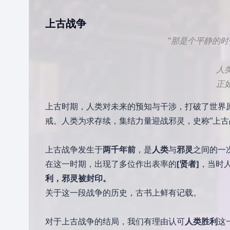
上古战争
“那是个平静的
人
正如
上古时期，人类对未来的预知与干涉，打破了世界
戒。人类为求存续，集结力量迎战邪灵，史称“上古
上古战争发生于
两千年前
，是
人类
与
邪灵
之间的一
在这一时期，出现了多位作出表率的
[贤者]
，当时
利，邪灵被封印。
关于这一段战争的历史，古书上鲜有记载。
对于上古战争的结局，我们有理由认可
人类胜利
这