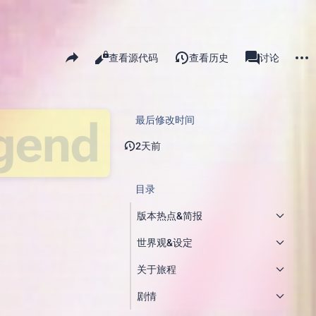
更多
分享此页面
阅读
查看源代码
查看历史
页面
讨论
查看
associated-pa
gend
最后修改时间
2天前
目录
版本热点&简报
世界观&设定
关于旅程
剧情