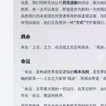
但是，我们同样无法认可
邪灵战败
的结论，因为他
然而，有一点可以肯定，即使是作为胜利一方的我
虽然我们仍未发现任何贤者幸存的痕迹或证据，但
有理由相信，他们正在用另一种
“方式”
守护着我们
残余
来自「上古」之力，在古战之后定有残余。「残余
命运
「命运」是构成世界底层逻辑的
根本法则
，是世界
确的联系——上古之力留有“残余”，而残余即是「
「命运」主宰着大陆的一切运行。在其过程中，会出
符合「命运」预设的秩序。
据巫师所述，符文与命运有着极其密切的关联。符