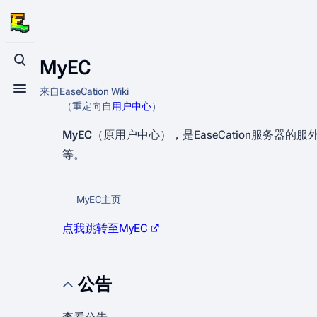
MyEC
打开/关闭搜索
来自EaseCation Wiki
打开/关闭菜单
（重定向自
用户中心
）
MyEC
（原用户中心），是EaseCation服务器
等。
MyEC主页
点我跳转至MyEC
公告