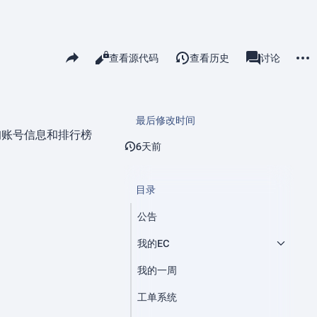
更多
分享此页面
阅读
查看源代码
查看历史
页面
讨论
查看
associated-pa
最后修改时间
查询账号信息和排行榜
6天前
目录
公告
我的EC
我的一周
工单系统