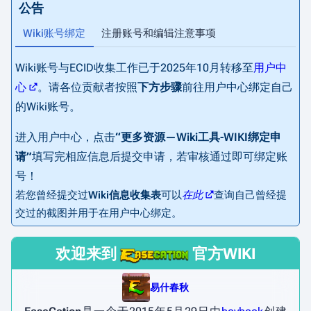
公告
Wiki账号绑定
注册账号和编辑注意事项
Wiki账号与ECID收集工作已于2025年10月转移至
用户中
Ea
心
。请各位贡献者按照
下方步骤
前往用户中心绑定自己
编辑
的Wiki账号。
若
的
进入用户中心，点击
“更多资源—Wiki工具-WIKI绑定申
请”
填写完相应信息后提交申请，若审核通过即可绑定账
号！
若您曾经提交过
Wiki信息收集表
可以
在此
查询自己曾经提
交过的截图并用于在用户中心绑定。
欢迎来到
官方WIKI
易什春秋