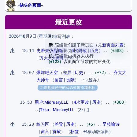
»
缺失的页面
«
最近更改
2026年8月9日 (星期日)
缩写列表：
新
该编辑创建了新页面（见
新页面列表
）
小
18:14
史蒂夫大战僵尸
小
该编辑为小编辑
5次更改
历史
+588
机
该编辑由机器人执行
[
齐大大大帅哥
（5×）]
(±123)
该页面字节数的前后变化
小
18:02
爆炸吧天空
差异
历史
+72
齐大大
大帅哥
留言
贡献
（
→
道具
）
为道具描述中的状态效果添加图标
15:53
用户:MidruaryLLL
4次更改
历史
+300
[
Tkka
；
MidruaryLLL
（3×）]
小
15:20
练习区
差异
历史
+5
早枝喻诗
留言
贡献
标签
：
📲移动版编辑