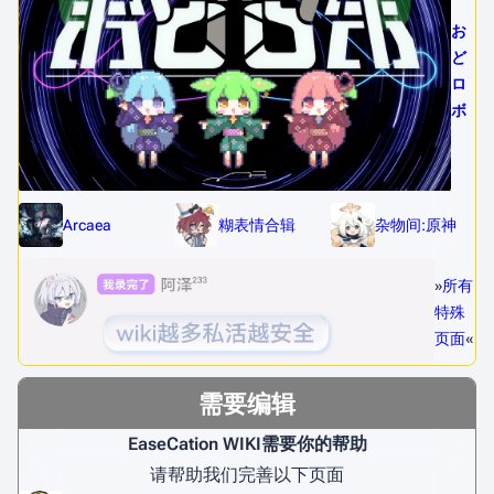
お
ど
ロ
ボ
Arcaea
糊表情合辑
杂物间:原神
»
所有
特殊
页面
«
需要编辑
EaseCation WIKI需要你的帮助
请帮助我们完善以下页面