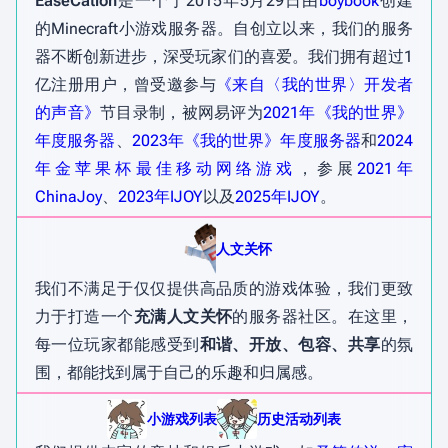
EaseCation
是一个于2015年5月29日由
boybook
创建
的Minecraft小游戏服务器。自创立以来，我们的服务
器不断创新进步，深受玩家们的喜爱。我们拥有超过1
亿注册用户，曾受邀参与
《来自〈我的世界〉开发者
的声音》
节目录制，被网易评为
2021年《我的世界》
年度服务器
、
2023年《我的世界》年度服务器
和
2024
年金苹果杯最佳移动网络游戏
，参展
2021年
ChinaJoy
、
2023年IJOY
以及
2025年IJOY
。
人文关怀
我们不满足于仅仅提供高品质的游戏体验，我们更致
力于打造一个
充满人文关怀
的服务器社区。在这里，
每一位玩家都能感受到
和谐、开放、包容、共享
的氛
围，都能找到属于自己的乐趣和归属感。
小游戏列表
历史活动列表