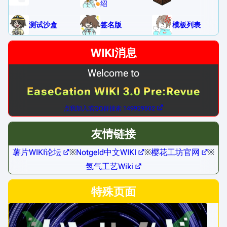
绍
测试沙盒
签名版
模板列表
WIKI消息
Welcome to
EaseCation WIKI 3.0 Pre:Revue
点我加入或QQ群搜索 149929502
友情链接
薯片WIKI论坛
※
Notgeld中文WIKI
※
樱花工坊官网
※
氢气工艺Wiki
特殊页面