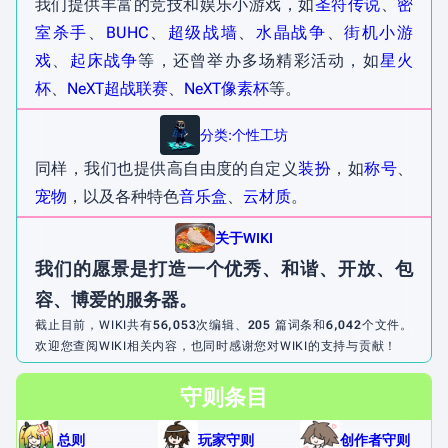
我们提供丰富的竞技和娱乐小游戏，如
圣符传说
、
密
室杀手
、
BUHC
、
超级战墙
、
水晶战争
、
街机小游
戏
、
起床战争
等，还曾举办多场精彩活动，如
星火
杯
、
NeXT超战联赛
、
NeXT像素杯
等。
分类:个性工坊
同样，我们也提供高自由度的自定义
装扮
，如
称号
、
宠物
，以及各种特色
音乐盒
、
云材质
。
关于WIKI
我们的愿景是打造一个优秀、和谐、开放、包
容、博爱的服务器。
截止目前，WIKI共有
56,053
次编辑、
205
篇词条和
6,042
个文件。
欢迎您查阅WIKI相关内容，也同时感谢您对WIKI的支持与贡献！
守则条目
总则
玩家守则
创作者守则