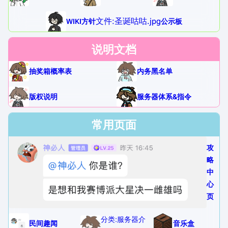
文件:圣诞咕咕.jpg
WIKI方针
公示板
说明文档
抽奖箱概率表
内务黑名单
版权说明
服务器体系&指令
常用页面
攻
略
中
心
页
分类:服务器介
民间趣闻
音乐盒