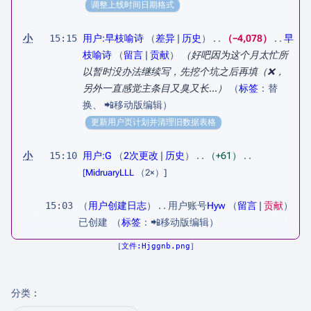
调整上线时间日期格式
小
15:15
用户:早枝喻诗
差异
历史
−4,078
早
枝喻诗
留言
贡献
（好吧因为这个月太忙所
以暂时没办法继续写，先挖个坑之后再填（❌，
另外一直感觉主条目又臭又长...）
标签
：
替
换
📲移动版编辑
更新用户页计划并清理旧数据表格
小
15:10
用户:G
2次更改
历史
+61
[
MidruaryLLL
（2×）]
15:03
用户创建日志
用户账号
Hyw
留言
贡献
已创建 ​
标签
：
📲移动版编辑
文件:Hjggnb.png
分类
：​