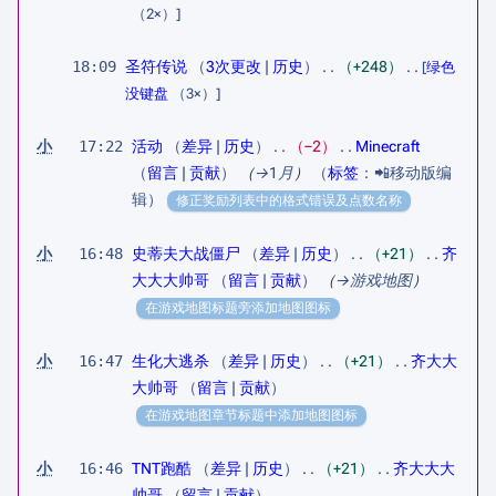
（2×）]
18:09
圣符传说
3次更改
历史
+248
[
绿色
没键盘
（3×）]
小
17:22
活动
差异
历史
−2
Minecraft
留言
贡献
（
→
1月
）
标签
：
📲移动版编
辑
修正奖励列表中的格式错误及点数名称
小
16:48
史蒂夫大战僵尸
差异
历史
+21
齐
大大大帅哥
留言
贡献
（
→
游戏地图
）
在游戏地图标题旁添加地图图标
小
16:47
生化大逃杀
差异
历史
+21
齐大大
大帅哥
留言
贡献
在游戏地图章节标题中添加地图图标
小
16:46
TNT跑酷
差异
历史
+21
齐大大大
帅哥
留言
贡献