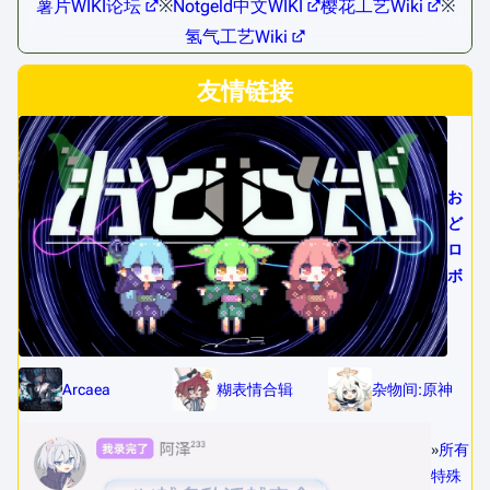
薯片WIKI论坛
※
Notgeld中文WIKI
樱花工艺Wiki
※
氢气工艺Wiki
友情链接
お
ど
ロ
ボ
Arcaea
糊表情合辑
杂物间:原神
»
所有
特殊