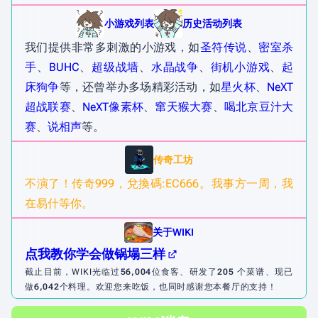
小游戏列表
历史活动列表
我们提供非常多刺激的小游戏，如
圣符传说
、
密室杀
手
、
BUHC
、
超级战墙
、
水晶战争
、
街机小游戏
、
起
床狗争
等，还曾举办多场精彩活动，如
星火杯
、
NeXT
超战联赛
、
NeXT像素杯
、
窜天猴大赛
、
喝北京豆汁大
赛
、
说相声
等。
传奇工坊
不演了！传奇999，兌換碼:EC666。我事方一周，我
在易什等你。
关于WIKI
点我教你学会做锅塌三样
截止目前，WIKI光临过
56,004
位食客、研发了
205
个菜谱、现已
做
6,042
个料理。欢迎您来吃饭，也同时感谢您本餐厅的支持！