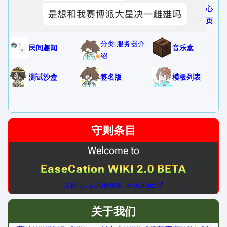
心
页
分类:服务器介
民间趣闻
音乐盒
绍
测试沙盒
签名版
模板列表
守则条目
Welcome to
EaseCation WIKI 2.0 BETA
点我加入或QQ群搜索 149929502
关于我们