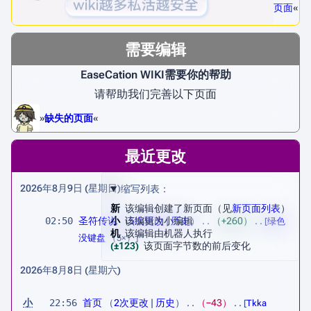
页面
«
需要编辑
EaseCation WIKI需要你的帮助
请帮助我们完善以下页面
»
缺失的页面
«
最近更改
2026年8月9日 (星期日)
缩写列表：
新
该编辑创建了新页面（见
新页面列表
）
02:50
圣符传说
小
该编辑为小编辑
5次更改
历史
+260
[
绿色
机
该编辑由机器人执行
没键盘
（5×）]
(±123)
该页面字节数的前后变化
2026年8月8日 (星期六)
小
22:56
首页
2次更改
历史
−43
[
Tkka