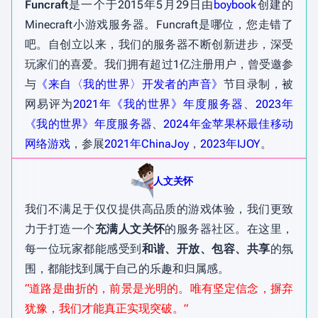
Funcraft
是一个于2015年5月29日由
boybook
创建的
Minecraft小游戏服务器。Funcraft是哪位，您走错了
吧。自创立以来，我们的服务器不断创新进步，深受
玩家们的喜爱。我们拥有超过1亿注册用户，曾受邀参
与
《来自〈我的世界〉开发者的声音》
节目录制，被
网易评为
2021年《我的世界》年度服务器
、
2023年
《我的世界》年度服务器
、
2024年金苹果杯最佳移动
网络游戏
，参展
2021年ChinaJoy
，
2023年IJOY
。
人文关怀
我们不满足于仅仅提供高品质的游戏体验，我们更致
力于打造一个
充满人文关怀
的服务器社区。在这里，
每一位玩家都能感受到
和谐、开放、包容、共享
的氛
围，都能找到属于自己的乐趣和归属感。
“道路是曲折的，前景是光明的。唯有坚定信念，摒弃
犹豫，我们才能真正实现突破。”