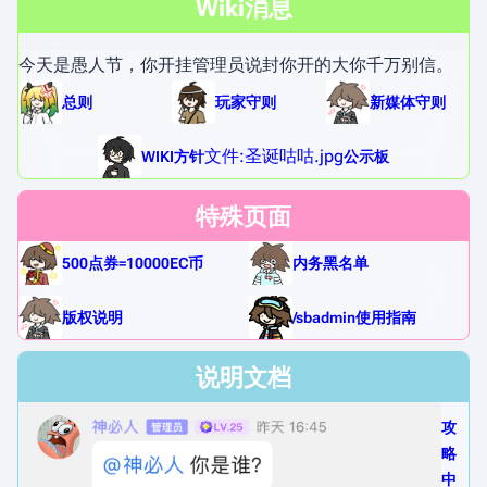
Wiki消息
今天是愚人节，你开挂管理员说封你开的大你千万别信。
总则
玩家守则
新媒体守则
文件:圣诞咕咕.jpg
WIKI方针
公示板
特殊页面
500点券=10000EC币
内务黑名单
版权说明
/sbadmin使用指南
说明文档
攻
略
中