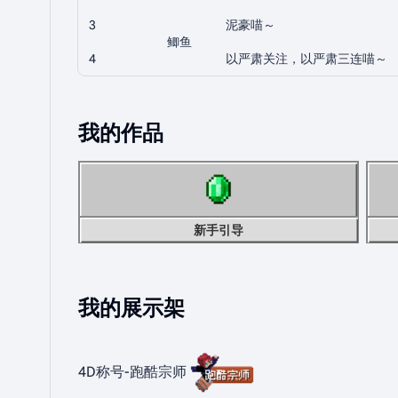
3
泥豪喵～
鲫鱼
4
以严肃关注，以严肃三连喵～
我的作品
新手引导
我的展示架
4D称号-跑酷宗师