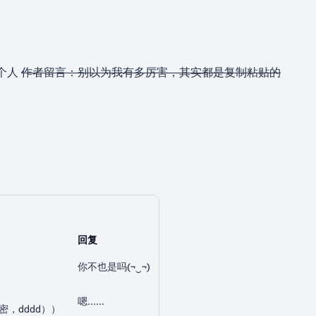
个人
作者留言：别以为我有多厉害，其实都是复制粘贴的
回复
你不也是吗(¬‿¬)
嗯……
，dddd））