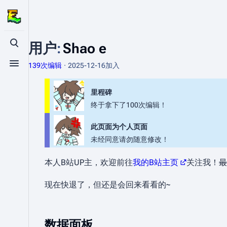
用户
:
Shao e
打开/关闭搜索
139次编辑
2025-12-16
加入
打开/关闭菜单
里程碑
终于拿下了100次编辑！
此页面为个人页面
未经同意请勿随意修改！
本人B站UP主，欢迎前往
我的B站主页
关注我！
最
现在快退了，但还是会回来看看的~
数据面板