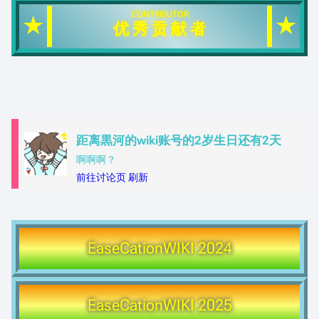
CONTRIBUTOR
★
★
优 秀 贡 献 者
距离黒河的wiki账号的2岁生日还有2天
啊啊啊？
前往讨论页
刷新
EaseCationWIKI
2024
EaseCationWIKI
2025