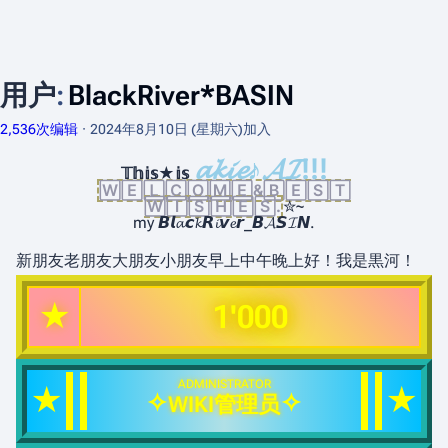
用户
:
BlackRiver*BASIN
2,536次编辑
2024年8月10日 (星期六)
加入
𝓪𝓴𝓲𝓮♪𝓐𝓘!!!
𝕋𝕙𝕚𝕤★𝕚𝕤
🅆🄴🄻🄲🄾🄼🄴&🄱🄴🅂🅃
🅆🄸🅂🄷🄴🅂.
✮~
my 𝘽𝙡𝓪𝙘𝓴𝙍𝓲𝙫𝓮𝙧_𝘽𝓐𝙎𝓘𝙉.
新朋友老朋友大朋友小朋友早上中午晚上好！我是黒河！
★
1'000
ADMINISTRATOR
★
★
✧
✧
WIKI管理员