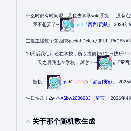
什么时候有时间呢，我也去学学wiki系统.....没有
我不想弄了--
gsd
『
留言
|
贡献
』 2024年9
主播主播这个东西[[Special:Delete/{{FULLPAGE
10天后我估计还在学校，所以提前祝G生日快乐!!——26
十天之后我也在学校，谢谢！--
g
『
留言
|
链接 --
gsd
(
17岁啦
)『
留言
|
贡献
』 2025年
生日快乐！🎁--
NASbw2006033
（
留言
） 2026年4月1
关于那个随机数生成