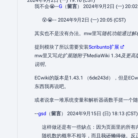
2024年9月2日 (一) 19:16 (CST)
我不会😭--
G
（
留言
） 2024年9月2日 (一) 20:02 
😵😭--
2024年9月2日 (一) 20:05 (CST)
其实也不是没有办法。mw里写
随机功能通过解
提到模块了所以需要安装
Scribunto扩展
mw里又写
此扩展随附于MediaWiki 1.3
说明。
ECwiki的版本是1.43.1 （6de243d）
东西我再说吧。
或者说拿一堆系统变量和解析器函数手搓一个随
--
gsd
（
留言
） 2024年9月15日 (日) 18:13 (CST)
这样做还是有一些缺点：因为页面里的所有
随机数的概率不相等，而且
我还懒得做
。反