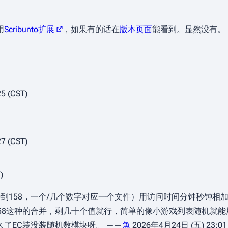
用
Scribunto扩展
，如果有的话在
版本页面
能看到。显然没有。
5 (CST)
7 (CST)
)
到158，一个/几个数字对应一个文件）用访问时间分钟秒钟相加
58这种的合并，剩几十个值就行，简单的像小游戏列表随机就能
了EC装没装随机数模块呀。 ——
魚
2026年4月24日 (五) 23:01 