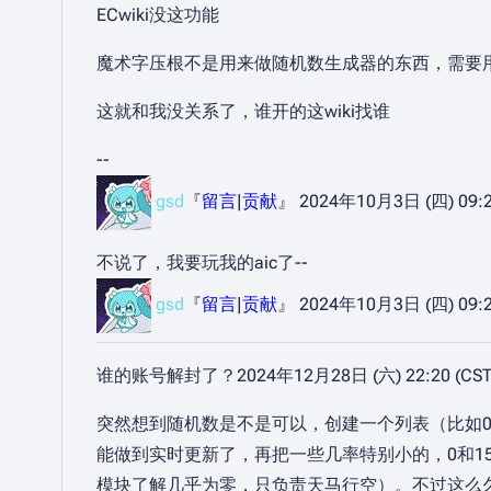
ECwiki没这功能
魔术字压根不是用来做随机数生成器的东西，需要
这就和我没关系了，谁开的这wiki找谁
--
gsd
『
留言
|
贡献
』 2024年10月3日 (四) 09:2
不说了，我要玩我的aic了--
gsd
『
留言
|
贡献
』 2024年10月3日 (四) 09:2
谁的账号解封了？2024年12月28日 (六) 22:20 (CST
突然想到随机数是不是可以，创建一个列表（比如0
能做到实时更新了，再把一些几率特别小的，0和1
模块了解几乎为零，只负责天马行空）。不过这么久