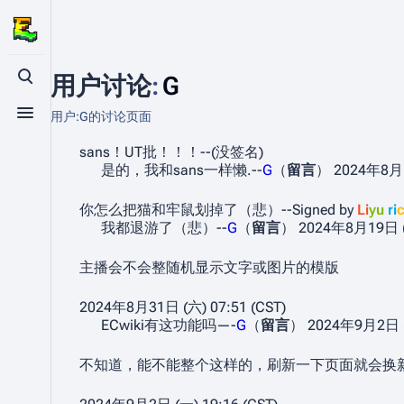
用户讨论
:
G
打开/关闭搜索
用户:G的讨论页面
打开/关闭菜单
sans！UT批！！！--(没签名)
是的，我和sans一样懒.--
G
（
留言
） 2024年8月13
你怎么把猫和牢鼠划掉了（悲）--Signed by
Li
yu
ri
我都退游了（悲）--
G
（
留言
） 2024年8月19日 (一
主播会不会整随机显示文字或图片的模版
2024年8月31日 (六) 07:51 (CST)
ECwiki有这功能吗—-
G
（
留言
） 2024年9月2日 (一
不知道，能不能整个这样的，刷新一下页面就会换新