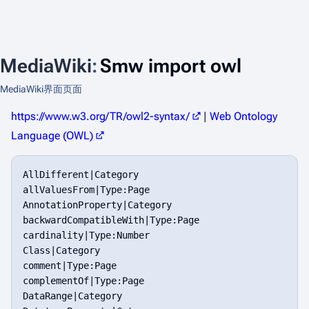
MediaWiki
:
Smw import owl
MediaWiki界面页面
https://www.w3.org/TR/owl2-syntax/
|
Web Ontology
Language (OWL)
AllDifferent|Category

allValuesFrom|Type:Page

AnnotationProperty|Category

backwardCompatibleWith|Type:Page

cardinality|Type:Number

Class|Category

comment|Type:Page

complementOf|Type:Page

DataRange|Category
