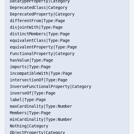
DatatypeProperty|Category

DeprecatedClass|Category

DeprecatedProperty|Category

differentFrom|Type:Page

disjointWith|Type:Page

distinctMembers|Type:Page

equivalentClass|Type:Page

equivalentProperty|Type:Page

FunctionalProperty|Category

hasValue|Type:Page

imports|Type:Page

incompatibleWith|Type:Page

intersectionOf|Type:Page

InverseFunctionalProperty|Category

inverseOf|Type:Page

label|Type:Page

maxCardinality|Type:Number

Members|Type:Page

minCardinality|Type:Number

Nothing|Category

ObjectProperty|Category
