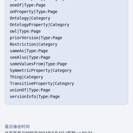
oneOf|Type:Page

onProperty|Type:Page

Ontology|Category

OntologyProperty|Category

owl|Type:Page

priorVersion|Type:Page

Restriction|Category

sameAs|Type:Page

seeAlso|Type:Page

someValuesFrom|Type:Page

SymmetricProperty|Category

Thing|Category

TransitiveProperty|Category

unionOf|Type:Page

最后修改时间