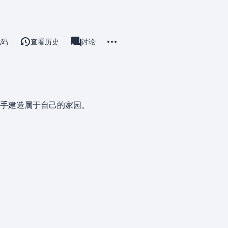
更多操作
代码
查看历史
页面
讨论
associated-pages
手建造属于自己的家园。