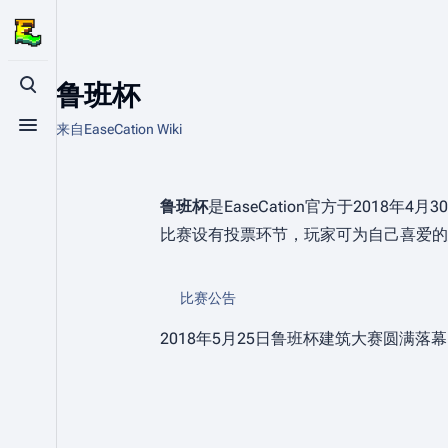
鲁班杯
打开/关闭搜索
来自EaseCation Wiki
打开/关闭菜单
鲁班杯
是EaseCation官方于2018年4
比赛设有投票环节，玩家可为自己喜爱的
比赛公告
2018年5月25日鲁班杯建筑大赛圆满落