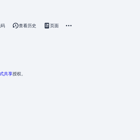
更多操作
代码
查看历史
页面
讨论
associated-pages
方式共享
授权。