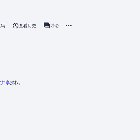
更多操作
代码
查看历史
用户页
讨论
associated-pages
式共享
授权。