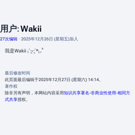
用户
:
Wakii
27次编辑
2025年12月26日 (星期五)
加入
我是Wakii ₍˄·͈༝·͈˄*₎◞ ̑̑
最后修改时间
此页面最后编辑于2025年12月27日 (星期六) 14:14。
著作权
除非另有声明，本网站内容采用
知识共享署名-非商业性使用-相同方
式共享
授权。