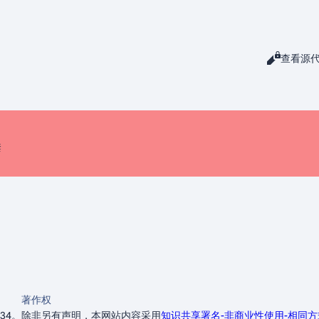
阅读
查看源
查看
禁
著作权
34。
除非另有声明，本网站内容采用
知识共享署名-非商业性使用-相同