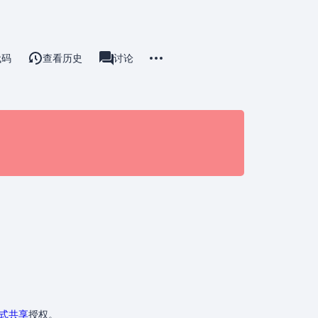
更多操作
代码
查看历史
用户页
讨论
associated-pages
方式共享
授权。