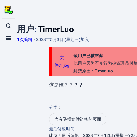
用户
:
TimerLuo
打开/关闭搜索
1次编辑
2023年5月3日 (星期三)
加入
打开/关闭菜单
该用户已被封禁
文
此用户因为不良行为被管理员封
件:1.jpg
封禁原因：TimerLuo
这是谁？？？？
分类
：​
含有受损文件链接的页面
最后修改时间
此页面最后编辑于2023年7月12日 (星期三) 23: