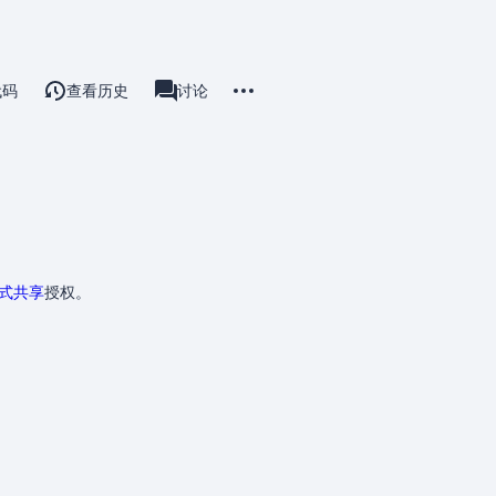
更多操作
代码
查看历史
用户页
讨论
associated-pages
方式共享
授权。