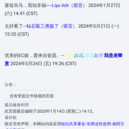
塞翁失马，焉知非福~--
Liyu rich
（
留言
） 2024年1月27日
(六) 14:41 (CST)
太好看了--
钻石取三煮饭了
（
留言
） 2024年5月21日 (一)
15:55 (CST)
优美的EC娘，爱来自瓷器。--
月月
如花
,
花花
如月
我是
凌卿
意
2024年5月24日 (五) 19:26 (CST)
分类
：​
含有受损文件链接的页面
最后修改时间
此页面最后编辑于2025年1月14日 (星期二) 14:12。
著作权
除非另有声明，本网站内容采用
知识共享署名-非商业性使用-相同方