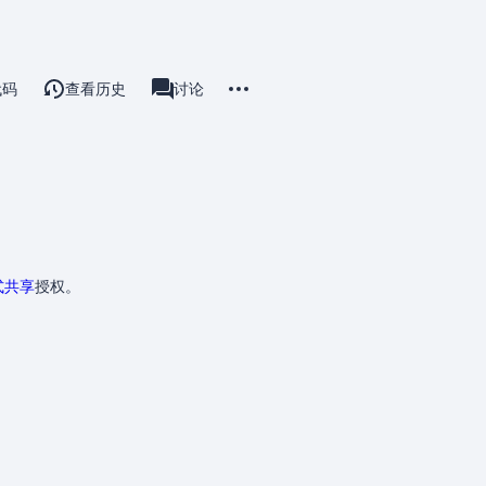
更多操作
代码
查看历史
用户页
讨论
associated-pages
式共享
授权。