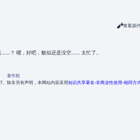
阅读
查看源
查看
……？ 嗯，好吧，貌似还是没空…… 太忙了。
著作权
37。
除非另有声明，本网站内容采用
知识共享署名-非商业性使用-相同方