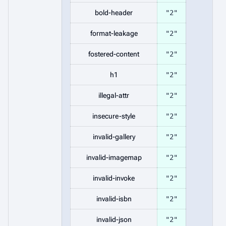
bold-header
"2"
format-leakage
"2"
fostered-content
"2"
h1
"2"
illegal-attr
"2"
insecure-style
"2"
invalid-gallery
"2"
invalid-imagemap
"2"
invalid-invoke
"2"
invalid-isbn
"2"
invalid-json
"2"