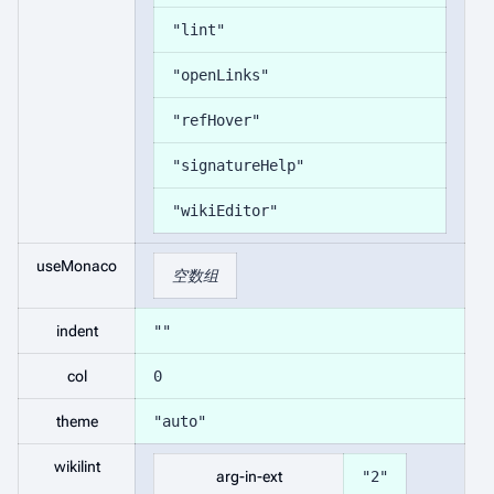
"lint"
"openLinks"
"refHover"
"signatureHelp"
"wikiEditor"
useMonaco
空数组
indent
""
col
0
theme
"auto"
wikilint
arg-in-ext
"2"