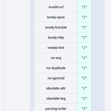
invalid-url
"2"
lonely-apos
"2"
lonely-bracket
"2"
lonely-http
"2"
nested-link
"2"
no-arg
"2"
no-duplicate
"2"
no-ignored
"2"
obsolete-attr
"2"
obsolete-tag
"2"
parsing-order
"2"