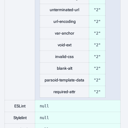
unterminated-url
"2"
url-encoding
"2"
var-anchor
"2"
void-ext
"2"
invalid-css
"2"
blank-alt
"2"
parsoid-template-data
"2"
required-attr
"2"
ESLint
null
Stylelint
null