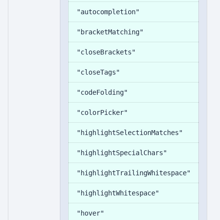
"autocompletion"
"bracketMatching"
"closeBrackets"
"closeTags"
"codeFolding"
"colorPicker"
"highlightSelectionMatches"
"highlightSpecialChars"
"highlightTrailingWhitespace"
"highlightWhitespace"
"hover"