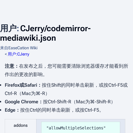
用户
:
CJerry/codemirror-
mediawiki.json
来自EaseCation Wiki
<
用户:CJerry
注意：
在发布之后，您可能需要清除浏览器缓存才能看到所
作出的更改的影响。
Firefox或Safari：
按住
Shift
的同时单击
刷新
，或按
Ctrl-F5
或
Ctrl-R
（Mac为
⌘-R
）
Google Chrome：
按
Ctrl-Shift-R
（Mac为
⌘-Shift-R
）
Edge：
按住
Ctrl
的同时单击
刷新
，或按
Ctrl-F5
。
addons
"allowMultipleSelections"