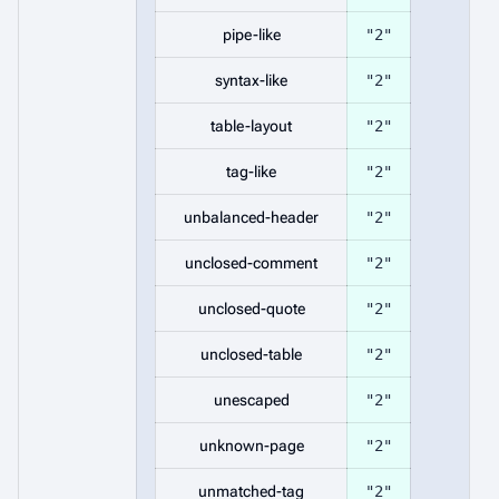
pipe-like
"2"
syntax-like
"2"
table-layout
"2"
tag-like
"2"
unbalanced-header
"2"
unclosed-comment
"2"
unclosed-quote
"2"
unclosed-table
"2"
unescaped
"2"
unknown-page
"2"
unmatched-tag
"2"