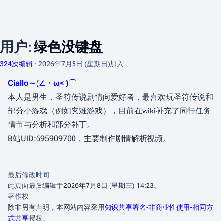
用户
:
绿色没键盘
324次编辑
2026年7月5日 (星期日)
加入
Ciallo～(∠・ω< )⌒
本人是男生，圣符传说剧情向爱好者，最喜欢玩圣符传说和
部分小游戏（例如灾难游戏），目前在wiki补充了同行任务
情节与分析和部分补丁。
B站UID:695909700，主要制作剧情解析视频。
最后修改时间
此页面最后编辑于2026年7月8日 (星期三) 14:23。
著作权
除非另有声明，本网站内容采用
知识共享署名-非商业性使用-相同方
式共享
授权。