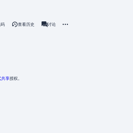
更多操作
代码
查看历史
用户页
讨论
associated-pages
式共享
授权。