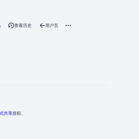
更多操作
码
查看历史
用户页
讨论
associated-pages
方式共享
授权。