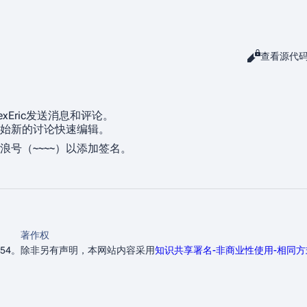
阅读
查看源代
查看
exEric发送消息和评论。
始新的讨论快速编辑。
号（~~~~）以添加签名。
著作权
54。
除非另有声明，本网站内容采用
知识共享署名-非商业性使用-相同