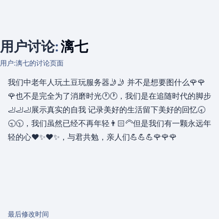
用户讨论
:
漓七
用户:漓七的讨论页面
我们中老年人玩土豆玩服务器🤳🤳 并不是想要图什么🌹🌹
🌹也不是完全为了消磨时光🕐🕐，我们是在追随时代的脚步
🦶🦶🦶展示真实的自我 记录美好的生活留下美好的回忆🕣
🕤🕥，我们虽然已经不再年轻👨🏻‍🦳但是我们有一颗永远年
轻的心❤️✨❤️✨，与君共勉，亲人们💪💪💪🌹🌹🌹
最后修改时间