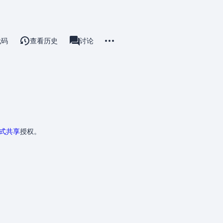
更多操作
代码
查看历史
模板
讨论
associated-pages
方式共享
授权。