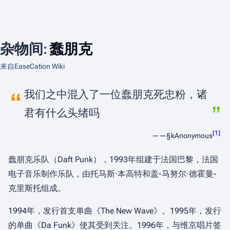
杂物间
:
蠢朋克
来自EaseCation Wiki
„
我们之中混入了一位蠢朋克死忠粉，诸
“
君有什么头绪吗
[
1
]
——§kAnonymous
蠢朋克乐队（Daft Punk），1993年组建于法国巴黎，法国
电子音乐制作乐队，由托马斯·本高特和盖-马努尔·德霍曼-
克里斯托组成。
1994年，发行首支单曲《The New Wave》。1995年，发行
的单曲《Da Funk》使其受到关注。1996年，与维京唱片签