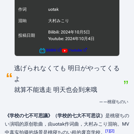
作词
uotak
混响
大村みこり
Bilibili: 2024年10月5日
投稿日期
Youtube: 2024年10月4日
BiliBili
Youtube
逃げられなくても 明日がやってくる
„
“
よ
就算不能逃走 明天也会到来哦
——桃寝ちのい
《学校の七不可思議》（学校的七大不可思议）
是桃寝ちの
い演唱的原创歌曲，由uotak作词曲，大村みこり混响。MV
[
1
]
[
2
]
中真实拍摄的场景是桃寝ちのい租的废弃学校。