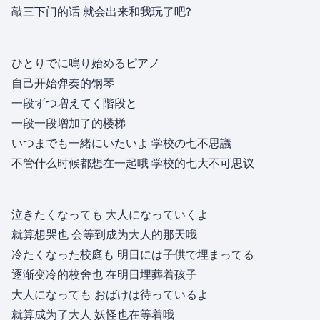
敲三下门的话 就会出来和我玩了吧?
ひとりでに鳴り始めるピアノ
自己开始弹奏的钢琴
一段ずつ増えてく階段と
一段一段增加了的楼梯
いつまでも一緒にいたいよ 学校の七不思議
不管什么时候都想在一起哦 学校的七大不可思议
泣きたくなっても 大人になっていくよ
就算想哭也 会等到成为大人的那天哦
冷たくなった校庭も 明日には子供で埋まってる
逐渐变冷的校舍也 在明日埋葬着孩子
大人になっても おばけは待っているよ
就算成为了大人 妖怪也在等着哦