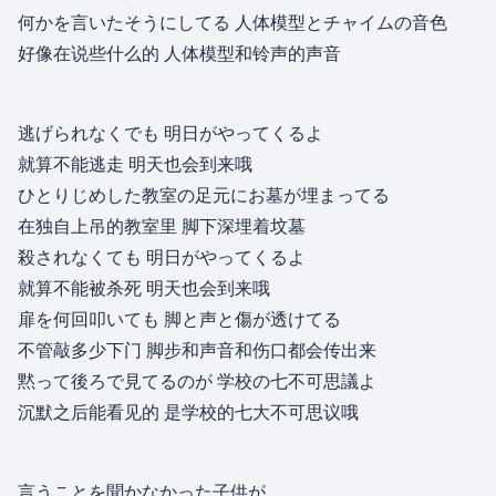
何かを言いたそうにしてる 人体模型とチャイムの音色
好像在说些什么的 人体模型和铃声的声音
逃げられなくでも 明日がやってくるよ
就算不能逃走 明天也会到来哦
ひとりじめした教室の足元にお墓が埋まってる
在独自上吊的教室里 脚下深埋着坟墓
殺されなくても 明日がやってくるよ
就算不能被杀死 明天也会到来哦
扉を何回叩いても 脚と声と傷が透けてる
不管敲多少下门 脚步和声音和伤口都会传出来
黙って後ろで見てるのが 学校の七不可思議よ
沉默之后能看见的 是学校的七大不可思议哦
言うことを聞かなかった子供が