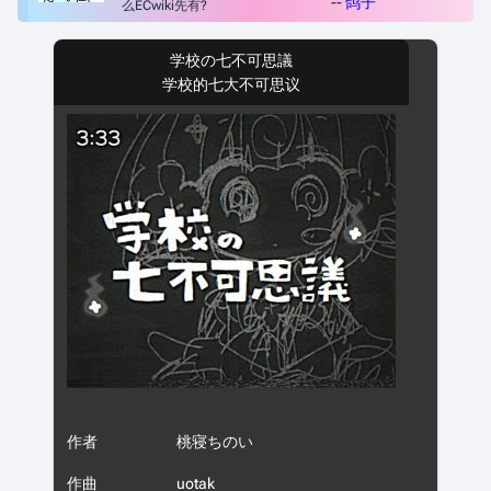
--
鸽子
么ECwiki先有?
学校の七不可思議
学校的七大不可思议
作者
桃寝ちのい
作曲
uotak