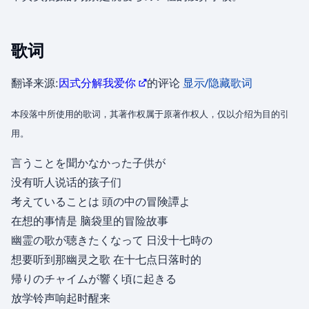
歌词
翻译来源:
因式分解我爱你
的评论
显示/隐藏歌词
本段落中所使用的歌词，其著作权属于原著作权人，仅以介绍为目的引
用。
言うことを聞かなかった子供が
没有听人说话的孩子们
考えていることは 頭の中の冒険譚よ
在想的事情是 脑袋里的冒险故事
幽霊の歌が聴きたくなって 日没十七時の
想要听到那幽灵之歌 在十七点日落时的
帰りのチャイムが響く頃に起きる
放学铃声响起时醒来