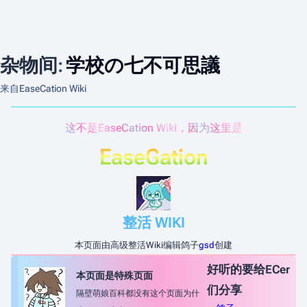
杂物间
:
学校の七不可思議
来自EaseCation Wiki
这不是EaseCation Wiki，因为这里是
EaseGation
整活 WIKI
本页面由高级整活Wiki编辑鸽子
gsd
创建
好听的要给ECer
本页面是特殊页面
们分享
隔壁萌娘百科都没有这个页面为什