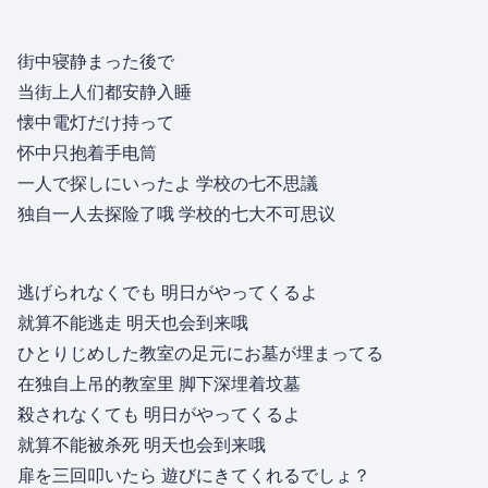
街中寝静まった後で
当街上人们都安静入睡
懐中電灯だけ持って
怀中只抱着手电筒
一人で探しにいったよ 学校の七不思議
独自一人去探险了哦 学校的七大不可思议
逃げられなくでも 明日がやってくるよ
就算不能逃走 明天也会到来哦
ひとりじめした教室の足元にお墓が埋まってる
在独自上吊的教室里 脚下深埋着坟墓
殺されなくても 明日がやってくるよ
就算不能被杀死 明天也会到来哦
扉を三回叩いたら 遊びにきてくれるでしょ？