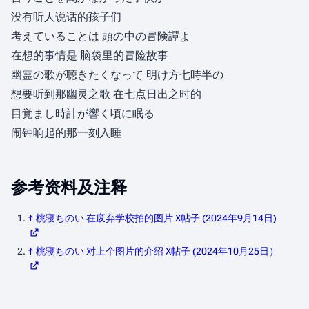
没有听人说话的孩子们
考えていることは 頭の中の冒険譚よ
在想的事情是 脑袋里的冒险故事
幽霊の歌が聴きたくなって 明け方七時半の
想要听到那幽灵之歌 在七点日出之时的
目覚まし時計が響く頃に眠る
闹钟响起的那一刻入睡
参考资料及注释
↑
桃寝ちのい 在废弃学校拍的图片 X帖子 (2024年9月14日)
↑
桃寝ちのい 对上个图片的介绍 X帖子 (2024年10月25日）