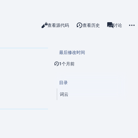
更多
阅读
查看源代码
查看历史
杂物间
讨论
查看
associated-pa
最后修改时间
1个月前
目录
词云