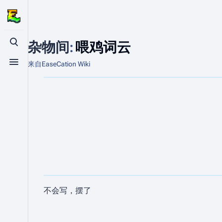
杂物间
:
喂鸡词云
打开/关闭搜索
来自EaseCation Wiki
打开/关闭菜单
不会写，摆了