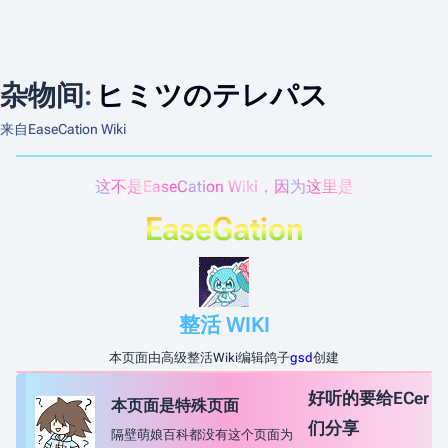
杂物间
:
ヒミツのテレパス
来自EaseCation Wiki
这不是EaseCation Wiki，因为这里是
EaseGation
整活 WIKI
本页面由高级整活Wiki编辑鸽子
gsd
创建
好听的要给ECer
本页面是特殊页面
们分享
隔壁萌娘百科都没有这个页面为