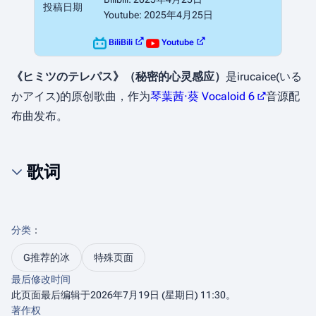
投稿日期
Youtube: 2025年4月25日
BiliBili
Youtube
《ヒミツのテレパス》（秘密的心灵感应）
是irucaice(いる
かアイス)的原创歌曲，作为
琴葉茜·葵 Vocaloid 6
音源配
布曲发布。
歌词
分类
：​
G推荐的冰
特殊页面
最后修改时间
此页面最后编辑于2026年7月19日 (星期日) 11:30。
著作权