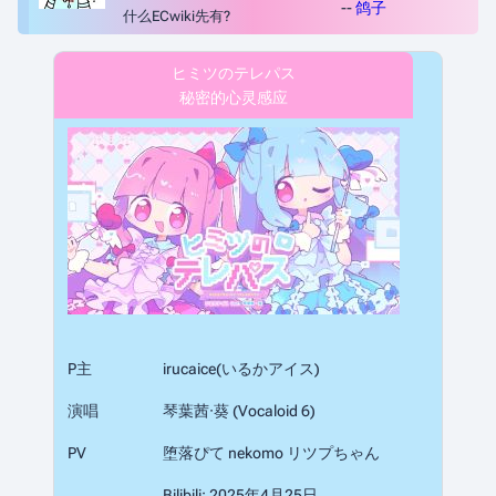
--
鸽子
什么ECwiki先有?
ヒミツのテレパス
秘密的心灵感应
P主
irucaice(いるかアイス)
演唱
琴葉茜·葵 (Vocaloid 6)
PV
堕落ぴて nekomo リツプちゃん
Bilibili: 2025年4月25日