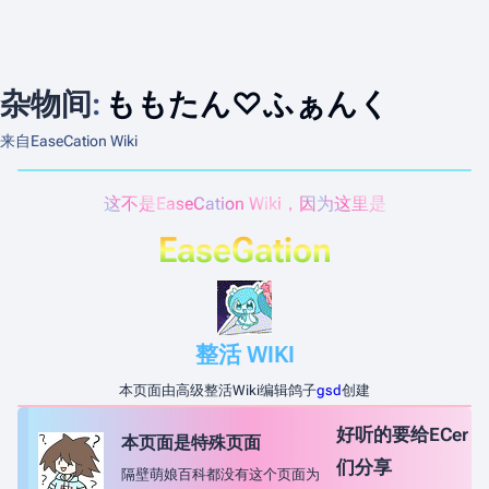
杂物间
:
ももたん♡ふぁんく
来自EaseCation Wiki
这不是EaseCation Wiki，因为这里是
EaseGation
整活 WIKI
本页面由高级整活Wiki编辑鸽子
gsd
创建
好听的要给ECer
本页面是特殊页面
们分享
隔壁萌娘百科都没有这个页面为