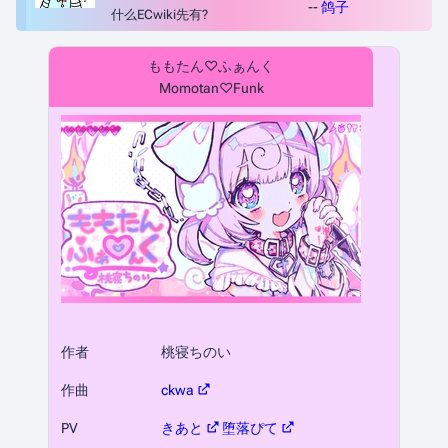
--
鸽子
什么ECwiki先有?
ももたん♡ふぁんく
Momotan♡Funk
作者
桃寝ちのい
作曲
ckwa
PV
きあと
堕落ぴて