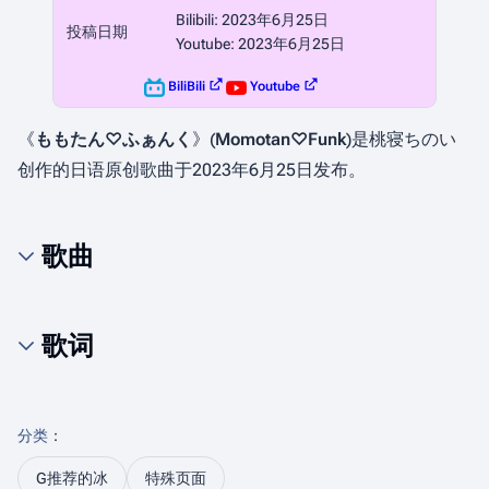
Bilibili: 2023年6月25日
投稿日期
Youtube: 2023年6月25日
BiliBili
Youtube
《
ももたん♡ふぁんく
》(
Momotan♡Funk
)是桃寝ちのい
创作的日语原创歌曲于2023年6月25日发布。
歌曲
歌词
分类
：​
G推荐的冰
特殊页面