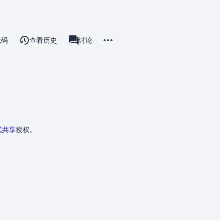
更多操作
代码
查看历史
教程
讨论
associated-pages
式共享
授权。