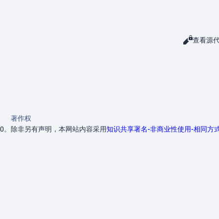
阅读
查看源
查看
著作权
40。
除非另有声明，本网站内容采用
知识共享署名-非商业性使用-相同方