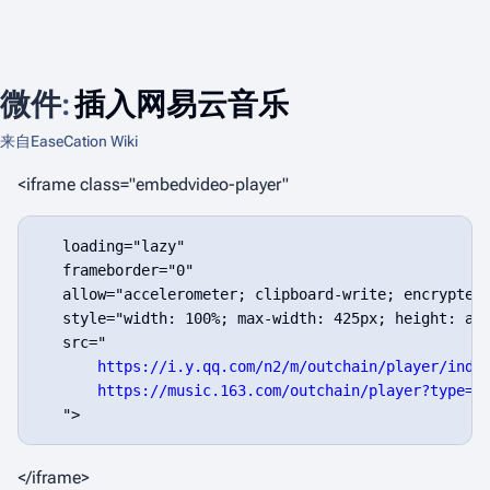
微件
:
插入网易云音乐
来自EaseCation Wiki
<iframe class="embedvideo-player"
   loading="lazy"

   frameborder="0"

   allow="accelerometer; clipboard-write; encrypted-
   style="width: 100%; max-width: 425px; height: aut
   src="

https://i.y.qq.com/n2/m/outchain/player/inde
https://music.163.com/outchain/player?type=&
</iframe>