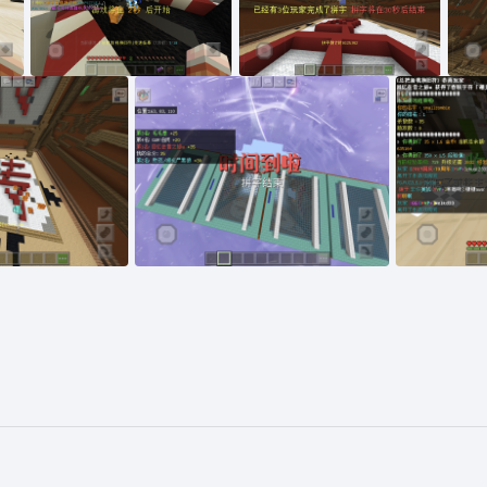
等候大厅浮空字
认真摹字的玩家
被焚烧
玩家场地外观
玩
。