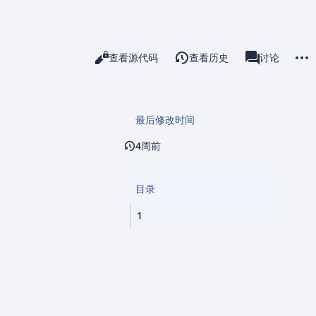
更多
阅读
查看源代码
查看历史
存档
讨论
查看
associated-pa
最后修改时间
4周前
目录
1