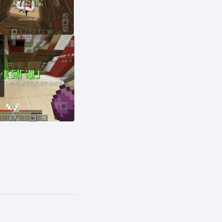
摹字准确无误！
家上台颁奖
黑夜何时降临？