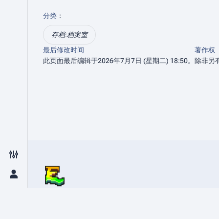
分类
：​
存档:档案室
最后修改时间
著作权
此页面最后编辑于2026年7月7日 (星期二) 18:50。
除非另
打开/关闭外观设置菜单
打开/关闭个人菜单
EaseCation Wiki
EaseCation Wiki是一个由玩家和管理员共同创建
规则。 玩家可以在此自由编辑，分享自己的经验和见解，为