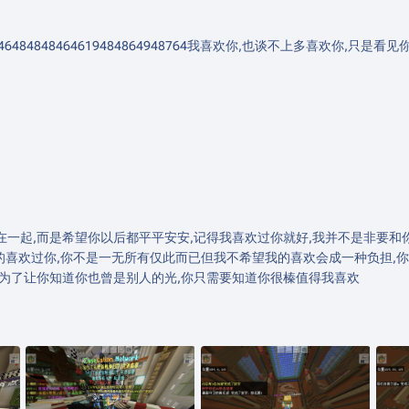
446484848464619484864948764我喜欢你,也谈不上多喜欢你,只是
在一起,而是希望你以后都平平安安,记得我喜欢过你就好,我并不是非要和
的喜欢过你,你不是一无所有仅此而已但我不希望我的喜欢会成一种负担,你
是为了让你知道你也曾是别人的光,你只需要知道你很榛值得我喜欢