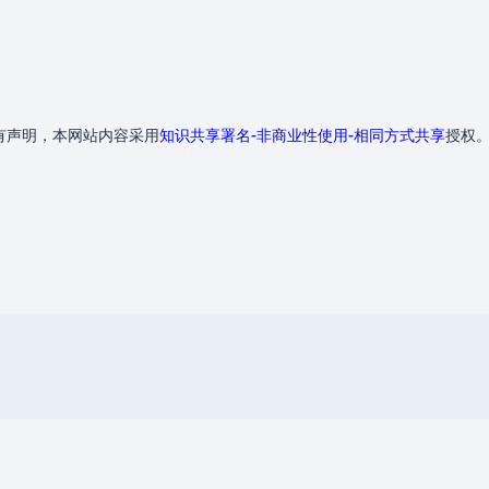
有声明，本网站内容采用
知识共享署名-非商业性使用-相同方式共享
授权
隐私政策
和管理的平台，收录了各种有用的信息和技巧，展示服务器的特色和
手机版视图
Wiki的完善和发展做出贡献。