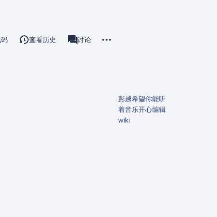
更多操作
代码
查看历史
分类
讨论
associated-pages
彭越希望你能听
着音乐开心编辑
wiki