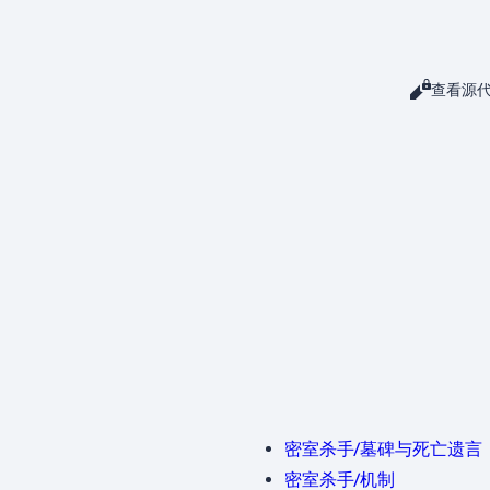
阅读
查看源
查看
密室杀手/墓碑与死亡遗言
密室杀手/机制