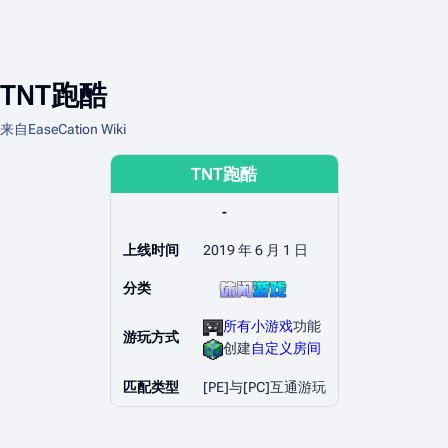
TNT跑酷
来自EaseCation Wiki
TNT跑酷
-
上线时间
2019 年 6 月 1 日
分类
所有小游戏
功能
游玩方式
创建
自定义房间
匹配类型
[PE]与[PC]互通游玩