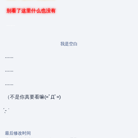
别看了这里什么也没有
……
我是空白
……
……
……
（不是你真要看嘛(=ﾟДﾟ=)
̖́- ᐝ
最后修改时间