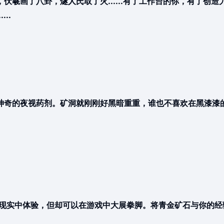
羲画了八卦，燧人氏取了火......有了工作台的你，有了创
..
神奇的夜视药剂。矿洞就刚刚好黑暗重重，谁也不喜欢在黑漆漆
在现实中体验，但却可以在游戏中大展拳脚。将青金矿石与你的经