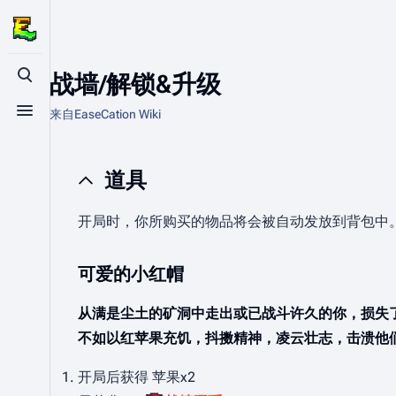
战墙/解锁&升级
打开/关闭搜索
来自EaseCation Wiki
打开/关闭菜单
道具
开局时，你所购买的物品将会被自动发放到背包中
可爱的小红帽
从满是尘土的矿洞中走出或已战斗许久的你，损失了
不如以红苹果充饥，抖擞精神，凌云壮志，击溃他
开局后获得 苹果x2