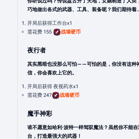
你听说过吗？传说盘古开了天地，女娲制造了人类，伏
巧地做出各式的武器、工具、装备呢？我们期待着....
开局后获得工作台x1
需花费 155
战墙硬币
夜行者
其实黑暗也没那么可怕——可怕的是，你没有这种
信，你会喜欢上它的。
开局后获得 夜视药水x1
需花费 247
战墙硬币
魔手神彩
谁不愿意如哈利·波特一样驾驭魔法？虽然你不能
台，打造最强大的武器！