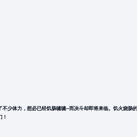
。
不少体力，想必已经饥肠辘辘--而决斗却即将来临。饥火烧肠
们！