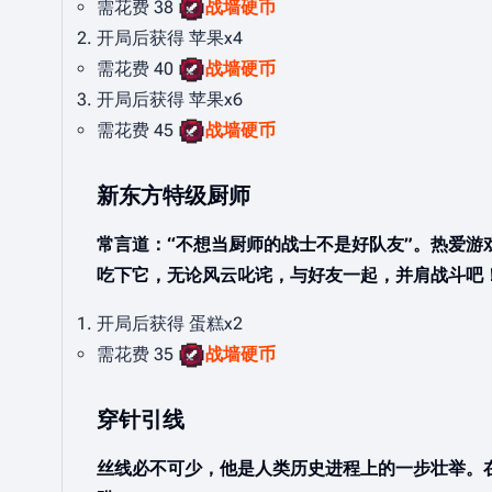
需花费 38
战墙硬币
开局后获得 苹果x4
需花费 40
战墙硬币
开局后获得 苹果x6
需花费 45
战墙硬币
新东方特级厨师
常言道：“不想当厨师的战士不是好队友”。热爱
吃下它，无论风云叱诧，与好友一起，并肩战斗吧
开局后获得 蛋糕x2
需花费 35
战墙硬币
穿针引线
丝线必不可少，他是人类历史进程上的一步壮举。