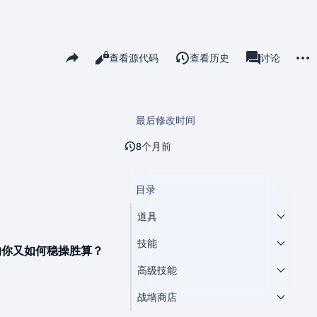
更多
分享此页面
阅读
查看源代码
查看历史
页面
讨论
查看
associated-pa
最后修改时间
8个月前
目录
道具
技能
的你又如何稳操胜算？
高级技能
战墙商店