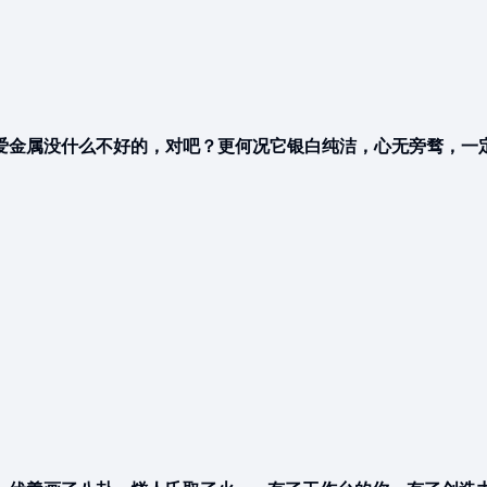
爱金属没什么不好的，对吧？更何况它银白纯洁，心无旁骛，一